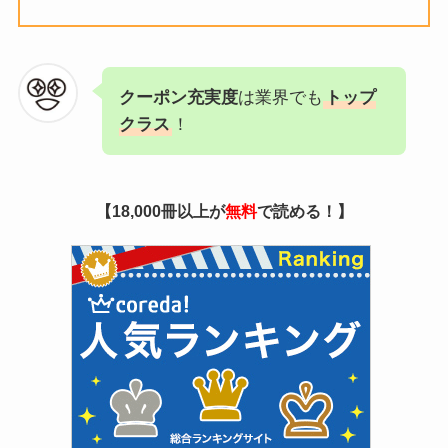
クーポン充実度
は業界でも
トップ
クラス
！
【18,000冊以上が
無料
で読める！】