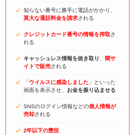
知らない番号に勝手に電話がかかり、
莫大な通話料金を請求
される
クレジットカード番号の情報を搾取
さ
れる
キャッシュレス情報を抜き取り
、
闇サ
イトで販売
される
「
ウイルスに感染しました
」といった
画面を表示させ、
お金を振り込ませる
SNSのログイン情報などの
個人情報が
売却
される
2年以下の懲役