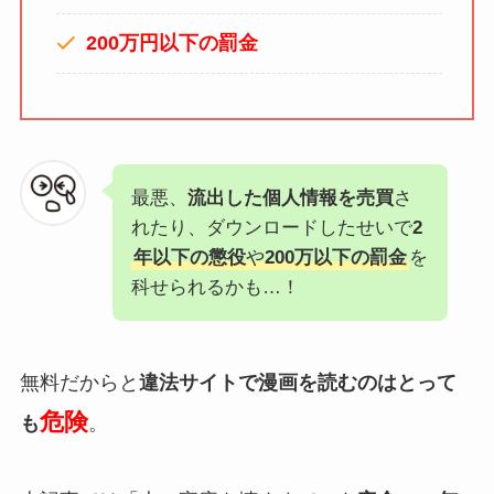
200万円以下の罰金
最悪、
流出した個人情報を売買
さ
れたり、ダウンロードしたせいで
2
年以下の懲役
や
200万以下の罰金
を
科せられるかも…！
無料だからと
違法サイトで漫画を読むのはとって
危険
も
。