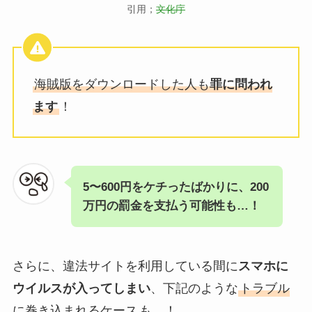
引用；
文化庁
海賊版をダウンロードした人も
罪に問われ
ます
！
5〜600円をケチったばかりに、200
万円の罰金を支払う可能性も…！
さらに、違法サイトを利用している間に
スマホに
ウイルスが入ってしまい
、下記のような
トラブル
に巻き込まれるケース
も…！