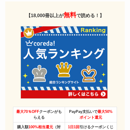
無料
【18,000冊以上が
で読める！】
最大70％OFF
クーポンがも
PayPay支払いで
最大50%
らえる
ポイント還元
購入額
100%相当還元
（対
1日1回
引けるクーポンくじ