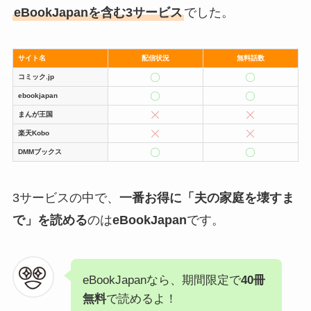
eBookJapanを含む3サービス
でした。
サイト名
配信状況
無料話数
コミック.jp
ebookjapan
まんが王国
楽天Kobo
DMMブックス
3サービスの中で、
一番お得に「夫の家庭を壊すま
で」を読める
のは
eBookJapan
です。
eBookJapanなら、期間限定で
40冊
無料
で読めるよ！