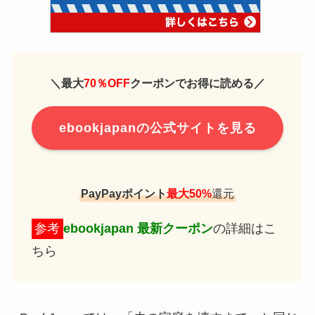
＼
最大
70％OFF
クーポンでお得に読める
／
ebookjapanの公式サイトを見る
PayPayポイント
最大50%
還元
参考
ebookjapan 最新クーポン
の詳細はこ
ちら