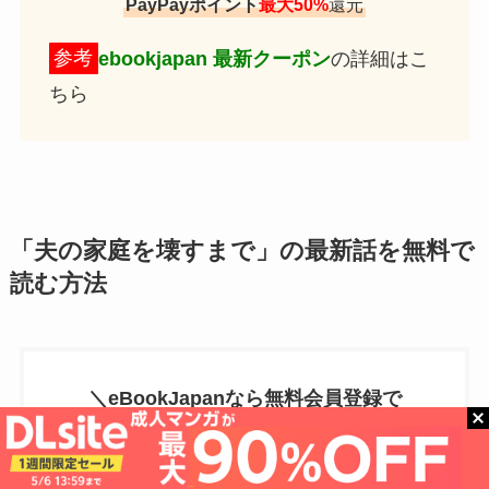
PayPayポイント
最大50%
還元
参考
ebookjapan 最新クーポン
の詳細はこ
ちら
「夫の家庭を壊すまで」の最新話を無料で
読む方法
＼eBookJapanなら無料会員登録で
70％OFF
／
しかも今なら
40冊無料
で読める！