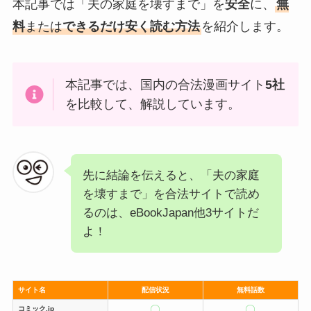
本記事では「夫の家庭を壊すまで」を
安全
に、
無
料
または
できるだけ安く読む方法
を紹介します。
本記事では、国内の合法漫画サイト
5社
を比較して、解説しています。
先に結論を伝えると、「夫の家庭
を壊すまで」を合法サイトで読め
るのは、eBookJapan他3サイトだ
よ！
サイト名
配信状況
無料話数
コミック.jp