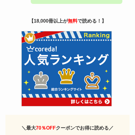
【18,000冊以上が
無料
で読める！】
＼
最大
70％OFF
クーポンでお得に読める
／