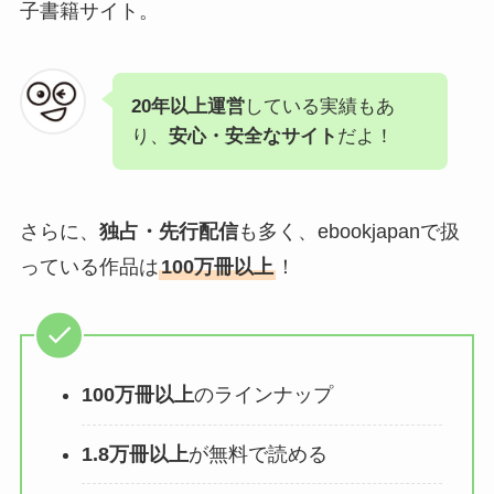
子書籍サイト。
20年以上運営
している実績もあ
り、
安心・安全なサイト
だよ！
さらに、
独占・先行配信
も多く、ebookjapanで扱
っている作品は
100万冊以上
！
100万冊以上
のラインナップ
1.8万冊以上
が無料で読める